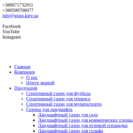
+380671732911
+380509708077
info@grass.kiev.ua
Facebook
YouTube
Instagram
Главная
Компания
О нас
Центр знаний
Продукция
Cпортивный газон для футбола
Cпортивный газон для тенниса
Cпортивный газон для мультиспорта
Газоны для ландшафта
Ландшафтный газон для сада
Ландшафтный газон для коммерческих площа
Ландшафтный газон для игровой площадки
Ландшафтный газон для гольфа