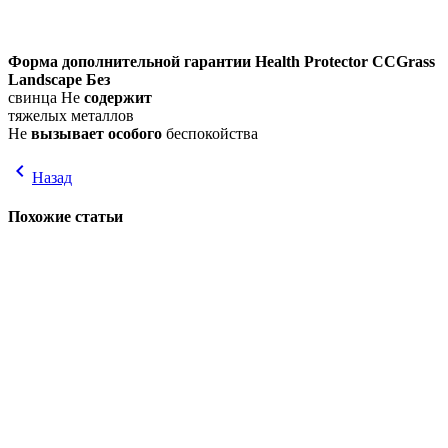
Форма дополнительной гарантии
Health Protector
CCGrass
Landscape Без
свинца Не
содержит
тяжелых металлов
Не
вызывает особого
беспокойства
chevron_left
Назад
Похожие статьи