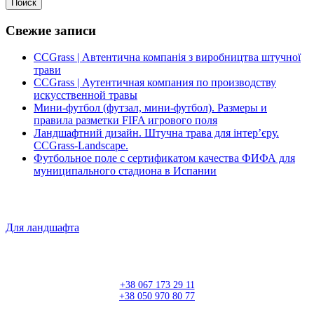
Поиск
Свежие записи
CCGrass | Автентична компанія з виробництва штучної
трави
CCGrass | Аутентичная компания по производству
искусственной травы
Мини-футбол (футзал, мини-футбол). Размеры и
правила разметки FIFA игрового поля
Ландшафтний дизайн. Штучна трава для інтер’єру.
CCGrass-Landscape.
Футбольное поле с сертификатом качества ФИФА для
муниципального стадиона в Испании
Для ландшафта
+38 067 173 29 11
+38 050 970 80 77