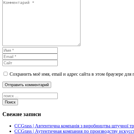
Сохранить моё имя, email и адрес сайта в этом браузере д
Поиск
Свежие записи
CCGrass | Автентична компанія з виробництва штучної т
CCGrass | Аутентичная компания по производству искусс