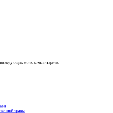
ля последующих моих комментариев.
рави
твенной травы