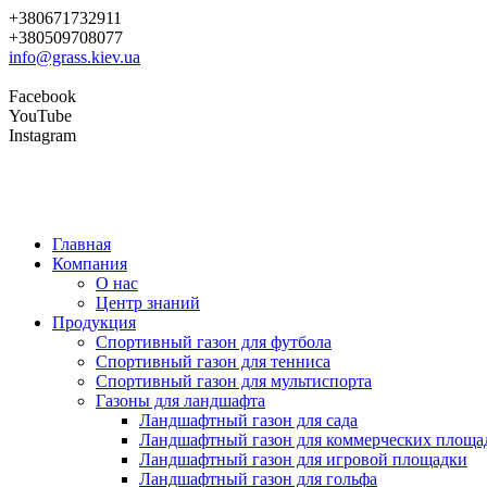
+380671732911
+380509708077
info@grass.kiev.ua
Facebook
YouTube
Instagram
Главная
Компания
О нас
Центр знаний
Продукция
Cпортивный газон для футбола
Cпортивный газон для тенниса
Cпортивный газон для мультиспорта
Газоны для ландшафта
Ландшафтный газон для сада
Ландшафтный газон для коммерческих площа
Ландшафтный газон для игровой площадки
Ландшафтный газон для гольфа