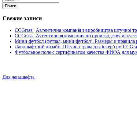
Поиск
Свежие записи
CCGrass | Автентична компанія з виробництва штучної т
CCGrass | Аутентичная компания по производству искусс
Мини-футбол (футзал, мини-футбол). Размеры и правила 
Ландшафтний дизайн. Штучна трава для інтер’єру. CCGra
Футбольное поле с сертификатом качества ФИФА для му
Для ландшафта