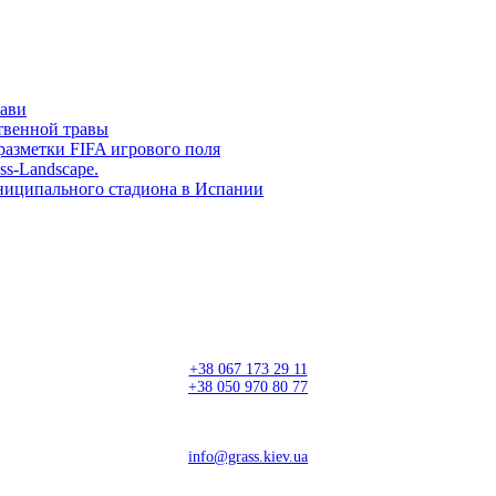
рави
твенной травы
разметки FIFA игрового поля
ss-Landscape.
ниципального стадиона в Испании
+38 067 173 29 11
+38 050 970 80 77
info@grass.kiev.ua