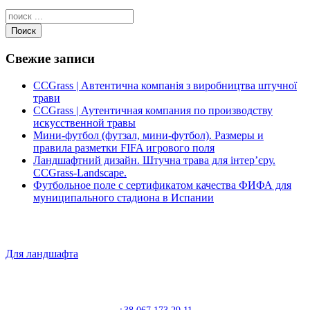
Поиск
Свежие записи
CCGrass | Автентична компанія з виробництва штучної
трави
CCGrass | Аутентичная компания по производству
искусственной травы
Мини-футбол (футзал, мини-футбол). Размеры и
правила разметки FIFA игрового поля
Ландшафтний дизайн. Штучна трава для інтер’єру.
CCGrass-Landscape.
Футбольное поле с сертификатом качества ФИФА для
муниципального стадиона в Испании
Для ландшафта