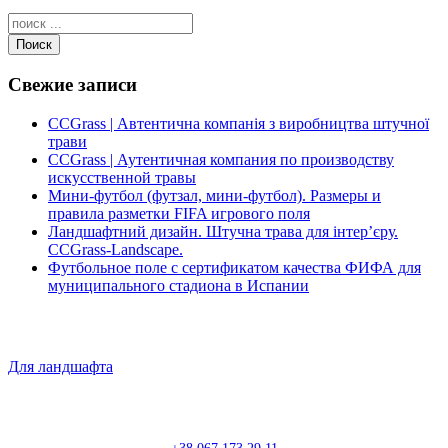
Поиск
Свежие записи
CCGrass | Автентична компанія з виробництва штучної
трави
CCGrass | Аутентичная компания по производству
искусственной травы
Мини-футбол (футзал, мини-футбол). Размеры и
правила разметки FIFA игрового поля
Ландшафтний дизайн. Штучна трава для інтер’єру.
CCGrass-Landscape.
Футбольное поле с сертификатом качества ФИФА для
муниципального стадиона в Испании
Для ландшафта