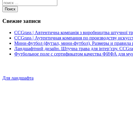
Поиск
Свежие записи
CCGrass | Автентична компанія з виробництва штучної т
CCGrass | Аутентичная компания по производству искусс
Мини-футбол (футзал, мини-футбол). Размеры и правила 
Ландшафтний дизайн. Штучна трава для інтер’єру. CCGra
Футбольное поле с сертификатом качества ФИФА для му
Для ландшафта