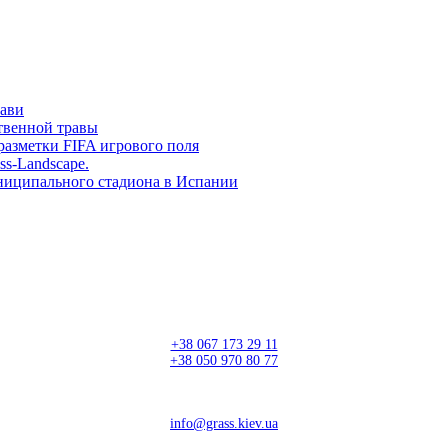
рави
твенной травы
разметки FIFA игрового поля
ss-Landscape.
ниципального стадиона в Испании
+38 067 173 29 11
+38 050 970 80 77
info@grass.kiev.ua