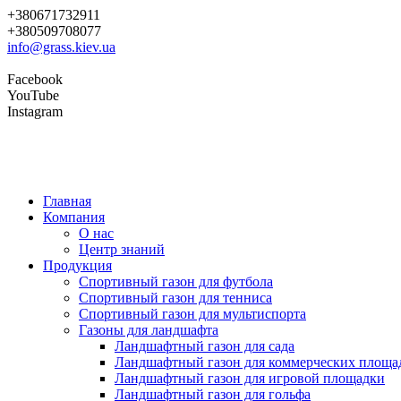
+380671732911
+380509708077
info@grass.kiev.ua
Facebook
YouTube
Instagram
Главная
Компания
О нас
Центр знаний
Продукция
Cпортивный газон для футбола
Cпортивный газон для тенниса
Cпортивный газон для мультиспорта
Газоны для ландшафта
Ландшафтный газон для сада
Ландшафтный газон для коммерческих площа
Ландшафтный газон для игровой площадки
Ландшафтный газон для гольфа