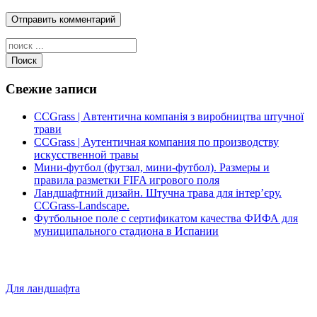
Поиск
Свежие записи
CCGrass | Автентична компанія з виробництва штучної
трави
CCGrass | Аутентичная компания по производству
искусственной травы
Мини-футбол (футзал, мини-футбол). Размеры и
правила разметки FIFA игрового поля
Ландшафтний дизайн. Штучна трава для інтер’єру.
CCGrass-Landscape.
Футбольное поле с сертификатом качества ФИФА для
муниципального стадиона в Испании
Для ландшафта