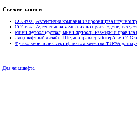
Свежие записи
CCGrass | Автентична компанія з виробництва штучної т
CCGrass | Аутентичная компания по производству искусс
Мини-футбол (футзал, мини-футбол). Размеры и правила 
Ландшафтний дизайн. Штучна трава для інтер’єру. CCGra
Футбольное поле с сертификатом качества ФИФА для му
Для ландшафта