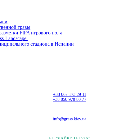
рави
твенной травы
разметки FIFA игрового поля
ss-Landscape.
ниципального стадиона в Испании
+38 067 173 29 11
+38 050 970 80 77
info@grass.kiev.ua
БЦ “ЧАЙКИ ПЛАЗА”