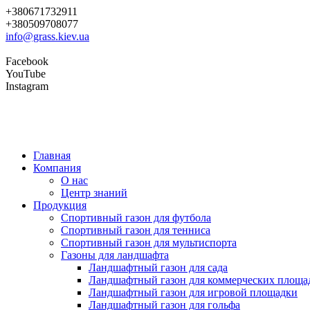
+380671732911
+380509708077
info@grass.kiev.ua
Facebook
YouTube
Instagram
Главная
Компания
О нас
Центр знаний
Продукция
Cпортивный газон для футбола
Cпортивный газон для тенниса
Cпортивный газон для мультиспорта
Газоны для ландшафта
Ландшафтный газон для сада
Ландшафтный газон для коммерческих площа
Ландшафтный газон для игровой площадки
Ландшафтный газон для гольфа