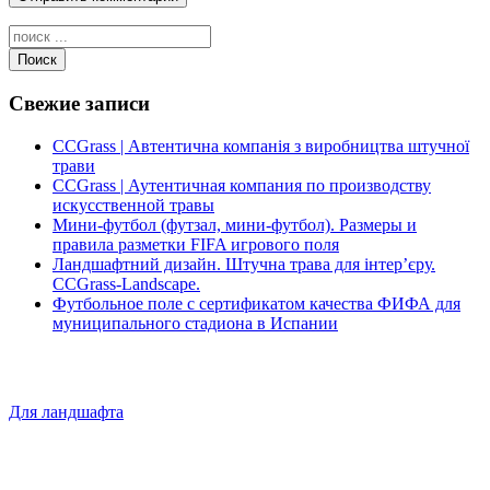
Поиск
Свежие записи
CCGrass | Автентична компанія з виробництва штучної
трави
CCGrass | Аутентичная компания по производству
искусственной травы
Мини-футбол (футзал, мини-футбол). Размеры и
правила разметки FIFA игрового поля
Ландшафтний дизайн. Штучна трава для інтер’єру.
CCGrass-Landscape.
Футбольное поле с сертификатом качества ФИФА для
муниципального стадиона в Испании
Для ландшафта