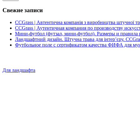
Свежие записи
CCGrass | Автентична компанія з виробництва штучної т
CCGrass | Аутентичная компания по производству искусс
Мини-футбол (футзал, мини-футбол). Размеры и правила 
Ландшафтний дизайн. Штучна трава для інтер’єру. CCGra
Футбольное поле с сертификатом качества ФИФА для му
Для ландшафта