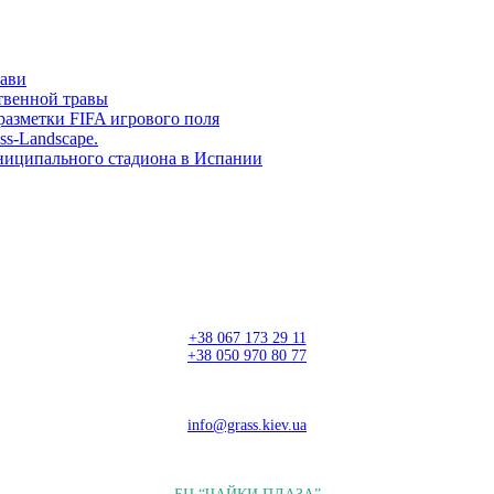
рави
твенной травы
разметки FIFA игрового поля
ss-Landscape.
ниципального стадиона в Испании
+38 067 173 29 11
+38 050 970 80 77
info@grass.kiev.ua