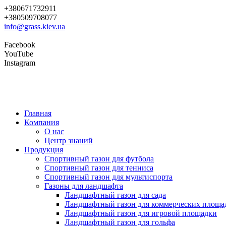
+380671732911
+380509708077
info@grass.kiev.ua
Facebook
YouTube
Instagram
Главная
Компания
О нас
Центр знаний
Продукция
Cпортивный газон для футбола
Cпортивный газон для тенниса
Cпортивный газон для мультиспорта
Газоны для ландшафта
Ландшафтный газон для сада
Ландшафтный газон для коммерческих площа
Ландшафтный газон для игровой площадки
Ландшафтный газон для гольфа