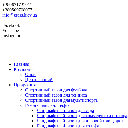
+380671732911
+380509708077
info@grass.kiev.ua
Facebook
YouTube
Instagram
Главная
Компания
О нас
Центр знаний
Продукция
Cпортивный газон для футбола
Cпортивный газон для тенниса
Cпортивный газон для мультиспорта
Газоны для ландшафта
Ландшафтный газон для сада
Ландшафтный газон для коммерческих площа
Ландшафтный газон для игровой площадки
Ландшафтный газон для гольфа