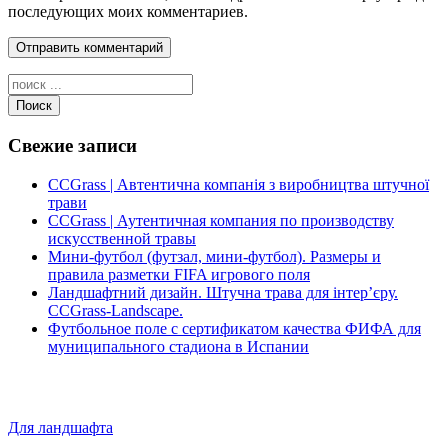
последующих моих комментариев.
Поиск
Свежие записи
CCGrass | Автентична компанія з виробництва штучної
трави
CCGrass | Аутентичная компания по производству
искусственной травы
Мини-футбол (футзал, мини-футбол). Размеры и
правила разметки FIFA игрового поля
Ландшафтний дизайн. Штучна трава для інтер’єру.
CCGrass-Landscape.
Футбольное поле с сертификатом качества ФИФА для
муниципального стадиона в Испании
Для ландшафта