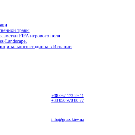
рави
твенной травы
разметки FIFA игрового поля
ss-Landscape.
ниципального стадиона в Испании
+38 067 173 29 11
+38 050 970 80 77
info@grass.kiev.ua