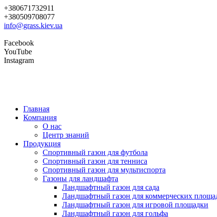
+380671732911
+380509708077
info@grass.kiev.ua
Facebook
YouTube
Instagram
Главная
Компания
О нас
Центр знаний
Продукция
Cпортивный газон для футбола
Cпортивный газон для тенниса
Cпортивный газон для мультиспорта
Газоны для ландшафта
Ландшафтный газон для сада
Ландшафтный газон для коммерческих площа
Ландшафтный газон для игровой площадки
Ландшафтный газон для гольфа