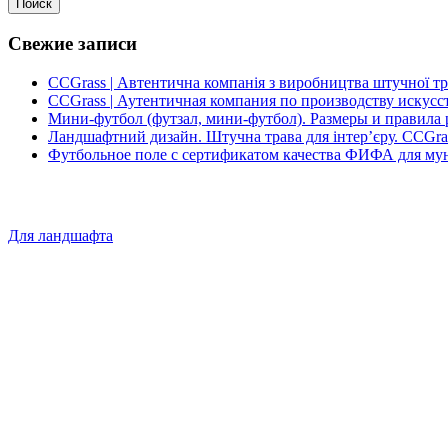
Поиск
Свежие записи
CCGrass | Автентична компанія з виробництва штучної т
CCGrass | Аутентичная компания по производству искусс
Мини-футбол (футзал, мини-футбол). Размеры и правила 
Ландшафтний дизайн. Штучна трава для інтер’єру. CCGra
Футбольное поле с сертификатом качества ФИФА для му
Для ландшафта