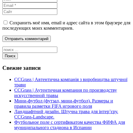
Сохранить моё имя, email и адрес сайта в этом браузере для
последующих моих комментариев.
Поиск
Свежие записи
CCGrass | Автентична компанія з виробництва штучної
трави
CCGrass | Аутентичная компания по производству
искусственной травы
Мини-футбол (футзал, мини-футбол). Размеры и
правила разметки FIFA игрового поля
Ландшафтний дизайн. Штучна трава для інтер’єру.
CCGrass-Landscape.
Футбольное поле с сертификатом качества ФИФА для
муниципального стадиона в Испании