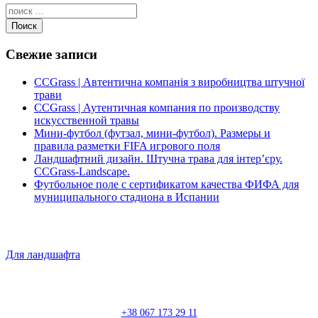
Поиск
Свежие записи
CCGrass | Автентична компанія з виробництва штучної
трави
CCGrass | Аутентичная компания по производству
искусственной травы
Мини-футбол (футзал, мини-футбол). Размеры и
правила разметки FIFA игрового поля
Ландшафтний дизайн. Штучна трава для інтер’єру.
CCGrass-Landscape.
Футбольное поле с сертификатом качества ФИФА для
муниципального стадиона в Испании
Для ландшафта
+38 067 173 29 11