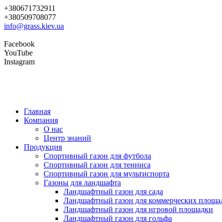
+380671732911
+380509708077
info@grass.kiev.ua
Facebook
YouTube
Instagram
Главная
Компания
О нас
Центр знаний
Продукция
Cпортивный газон для футбола
Cпортивный газон для тенниса
Cпортивный газон для мультиспорта
Газоны для ландшафта
Ландшафтный газон для сада
Ландшафтный газон для коммерческих площа
Ландшафтный газон для игровой площадки
Ландшафтный газон для гольфа