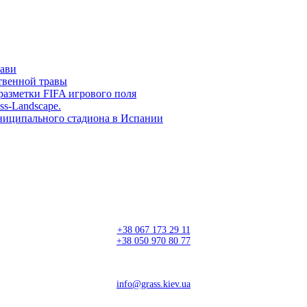
рави
твенной травы
разметки FIFA игрового поля
ss-Landscape.
ниципального стадиона в Испании
+38 067 173 29 11
+38 050 970 80 77
info@grass.kiev.ua